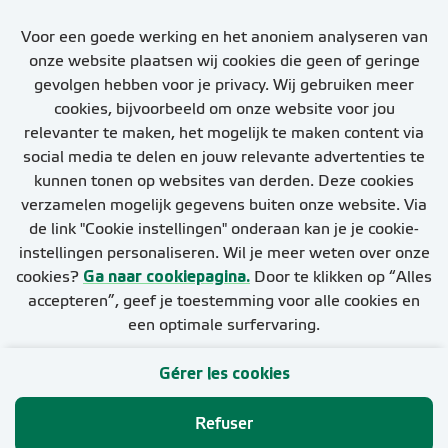
Activeer jouw Job Alert en
Voor een goede werking en het anoniem analyseren van
ontvang de nieuwste vacatures
onze website plaatsen wij cookies die geen of geringe
gevolgen hebben voor je privacy. Wij gebruiken meer
cookies, bijvoorbeeld om onze website voor jou
relevanter te maken, het mogelijk te maken content via
social media te delen en jouw relevante advertenties te
kunnen tonen op websites van derden. Deze cookies
Configurer l'alerte d'emploi
verzamelen mogelijk gegevens buiten onze website. Via
de link "Cookie instellingen" onderaan kan je je cookie-
instellingen personaliseren. Wil je meer weten over onze
cookies?
Ga naar cookiepagina.
Door te klikken op “Alles
accepteren”, geef je toestemming voor alle cookies en
een optimale surfervaring.
Gérer les cookies
Cookies
Refuser
Privacy