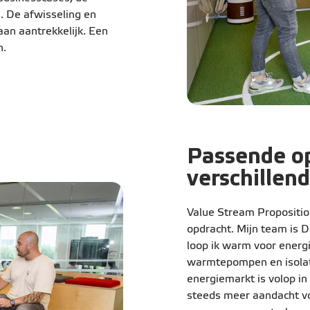
s. De afwisseling en
n aantrekkelijk. Een
en.
Passende op
verschillen
Value Stream Propositio
opdracht. Mijn team is 
loop ik warm voor energ
warmtepompen en isolati
energiemarkt is volop in
steeds meer aandacht vo