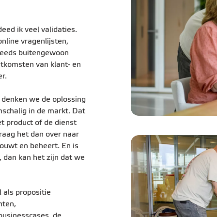
ed ik veel validaties.
line vragenlijsten,
steeds buitengewoon
itkomsten van klant- en
r.
n denken we de oplossing
nschalig in de markt. Dat
t product of de dienst
draag het dan over naar
ouwt en beheert. En is
, dan kan het zijn dat we
l als propositie
hten,
businesscases, de