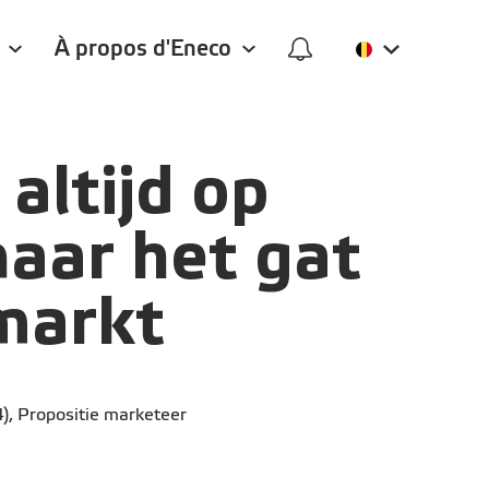
À propos d'Eneco
 altijd op
naar het gat
 markt
4), Propositie marketeer